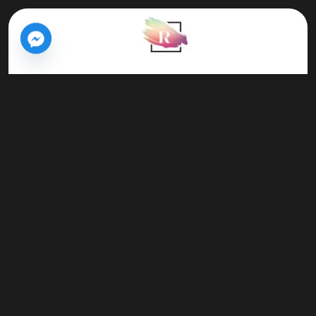
Tous droits réservés © Retina Concept -
Édité par OptimaTech
2025
Politique de confidentialité
–
Mention légale
Tablettes