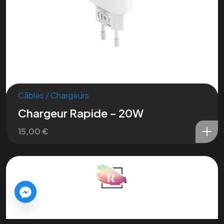
Câbles / Chargeurs
Nous contacter
Chargeur Rapide – 20W
15,00
€
Tous droits réservés © Retina Concept -
Édité par OptimaTech
2025
Politique de confidentialité
–
Mention légale