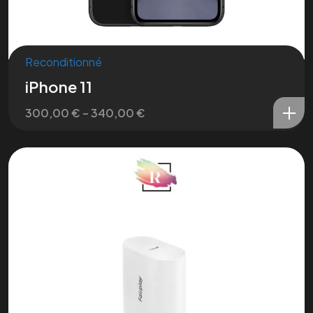
Reconditionné
iPhone 11
300,00
€
–
340,00
€