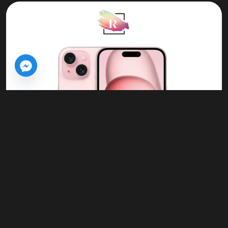
Tous droits réservés © Retina Concept -
Édité par OptimaTech
2025
Politique de confidentialité
–
Mention légale
Reconditionné