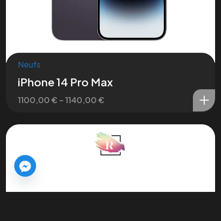
Neufs
Nous contacter
iPhone 14 Pro Max
1100,00
€
–
1140,00
€
Tous droits réservés © Retina Concept -
Édité par OptimaTech
2025
Politique de confidentialité
–
Mention légale