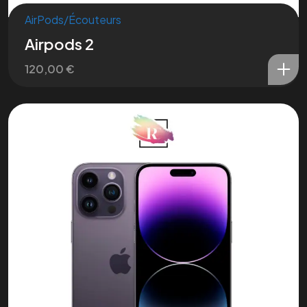
AirPods/Écouteurs
Airpods 2
120,00
€